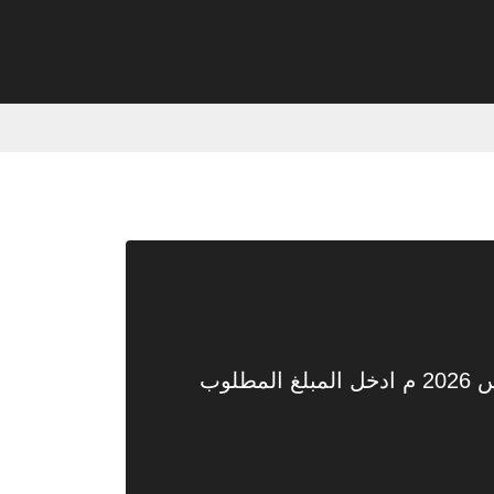
تحويل من جنيه مصري الى ريال سعودي اليوم السبت 25 صفر 1448هـ الموافق 8 أغسطس 2026 م ادخل المبلغ المطلوب