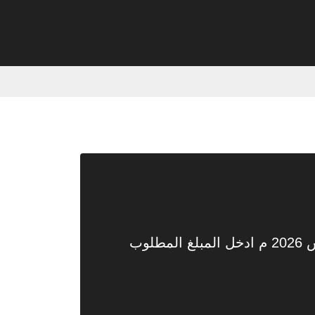
تحويل من دينار اردني الى ريال سعودي اليوم الجمعة 24 صفر 1448هـ الموافق 7 أغسطس 2026 م ادخل المبلغ المطلوب